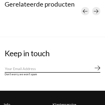
Gerelateerde producten
Carousel items
Keep in touch
Abo
Don’t worry, we won’t spam
Info
Klantenservice