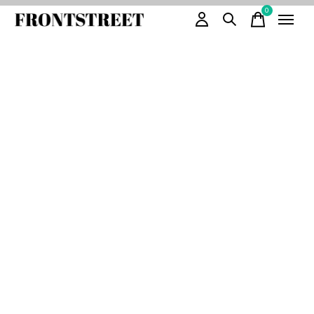
0
items