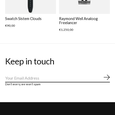
Swatch Sistem Clouds
Raymond Weil Analoog
Freelancer
€90,00
€1.250,00
Keep in touch
Abo
Don’t worry, we won’t spam