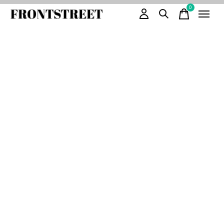
0
items