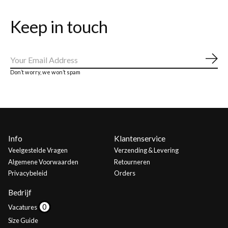
Keep in touch
Abo
Don’t worry, we won’t spam
Info
Klantenservice
Veelgestelde Vragen
Verzending & Levering
Algemene Voorwaarden
Retourneren
Privacybeleid
Orders
Bedrijf
Vacatures
Size Guide