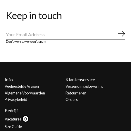
Keep in touch
Abo
Don’t worry, we won’t spam
Info
Klantenservice
Veelgestelde Vragen
Verzending & Levering
Algemene Voorwaarden
Retourneren
Privacybeleid
Orders
Bedrijf
Vacatures
Size Guide