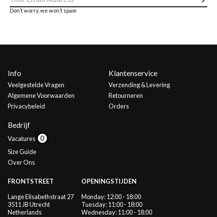
Abo
Don’t worry, we won’t spam
Info
Klantenservice
Veelgestelde Vragen
Verzending & Levering
Algemene Voorwaarden
Retourneren
Privacybeleid
Orders
Bedrijf
Vacatures
Size Guide
Over Ons
FRONTSTREET
OPENINGSTIJDEN
Lange Elisabethstraat 27
Monday: 12:00 - 18:00
3511 JB Utrecht
Tuesday: 11:00 - 18:00
Netherlands
Wednesday: 11:00 - 18:00