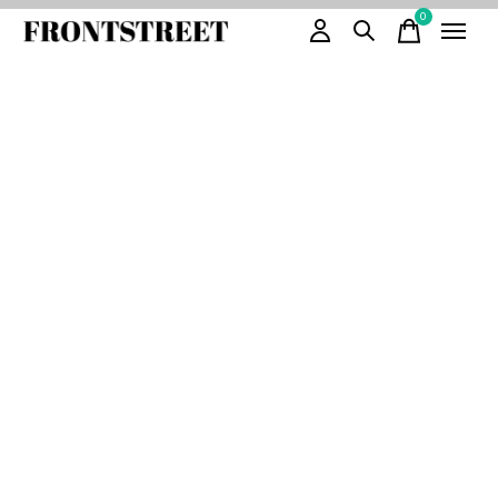
0
items