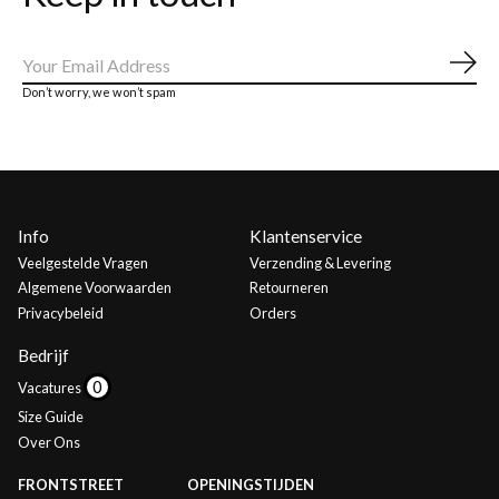
Abo
Don’t worry, we won’t spam
Info
Klantenservice
Veelgestelde Vragen
Verzending & Levering
Algemene Voorwaarden
Retourneren
Privacybeleid
Orders
Bedrijf
Vacatures
Size Guide
Over Ons
FRONTSTREET
OPENINGSTIJDEN