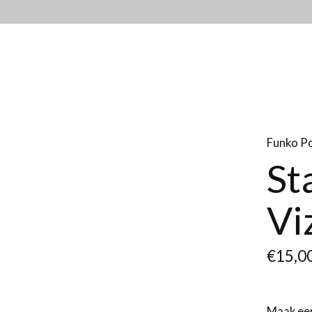
Funko P
St
Vi
€15,0
Maak ee