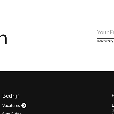
h
Don’t worry
Bedrijf
L
Vacatures
3
Size Guide