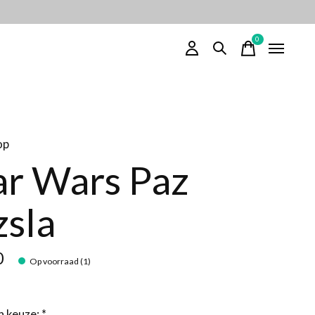
0
items
op
ar Wars Paz
zsla
0
Op voorraad (1)
n keuze:
*