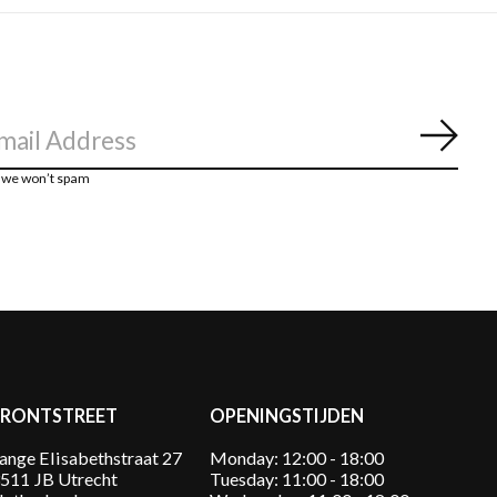
Abon
, we won’t spam
FRONTSTREET
OPENINGSTIJDEN
ange Elisabethstraat 27
Monday: 12:00 - 18:00
511 JB Utrecht
Tuesday: 11:00 - 18:00