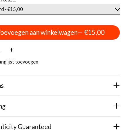
oevoegen aan winkelwagen
— €15,00
:
anglijst toevoegen
ns
ng
ticity Guaranteed