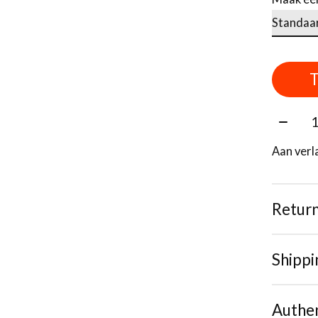
T
Aantal
Aan verl
Retur
Shippi
Authen