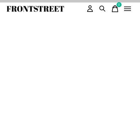
0
items