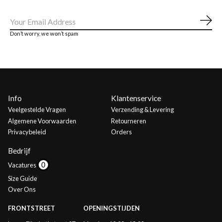
Abo
Don’t worry, we won’t spam
Info
Klantenservice
Veelgestelde Vragen
Verzending & Levering
Algemene Voorwaarden
Retourneren
Privacybeleid
Orders
Bedrijf
Vacatures
Size Guide
Over Ons
FRONTSTREET
OPENINGSTIJDEN