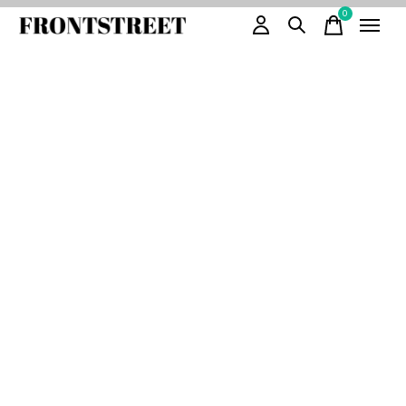
0
items