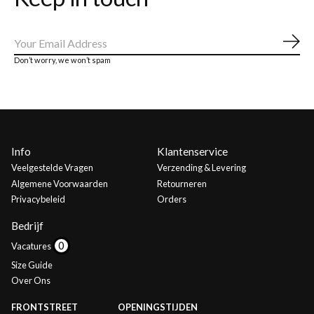
Abo
Don’t worry, we won’t spam
Info
Klantenservice
Veelgestelde Vragen
Verzending & Levering
Algemene Voorwaarden
Retourneren
Privacybeleid
Orders
Bedrijf
Vacatures
Size Guide
Over Ons
FRONTSTREET
OPENINGSTIJDEN