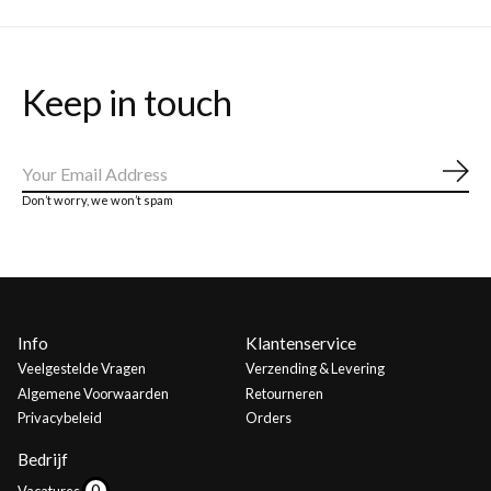
Keep in touch
Abo
Don’t worry, we won’t spam
Info
Klantenservice
Veelgestelde Vragen
Verzending & Levering
Algemene Voorwaarden
Retourneren
Privacybeleid
Orders
Bedrijf