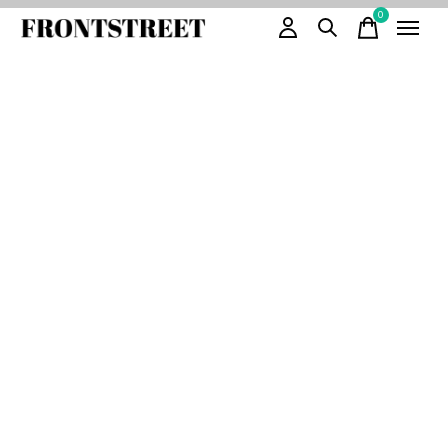
0
items