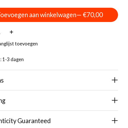
oevoegen aan winkelwagen
— €70,00
:
anglijst toevoegen
d: 1-3 dagen
ns
ng
ticity Guaranteed