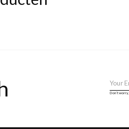
h
Don’t worry