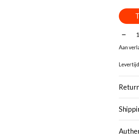
T
Aantal
Aan verl
Levertij
Retur
Shippi
Authen