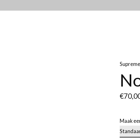
Suprem
No
€70,0
Maak ee