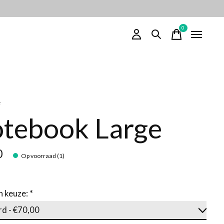
0
items
e
tebook Large
0
Op voorraad (1)
n keuze:
*