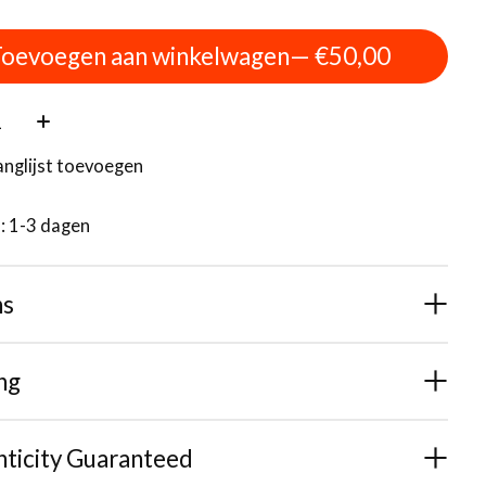
oevoegen aan winkelwagen
— €50,00
:
anglijst toevoegen
d: 1-3 dagen
ns
ng
ticity Guaranteed