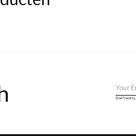
h
Don’t worry