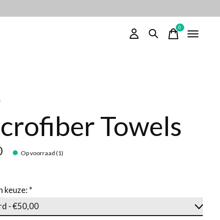
0
items
e
crofiber Towels
0
Op voorraad (1)
n keuze:
*