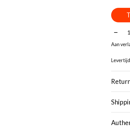
T
Aantal
Aan verl
Levertij
Retur
Shippi
Authen