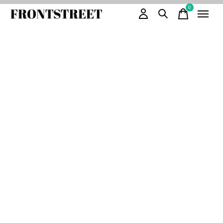
0
items