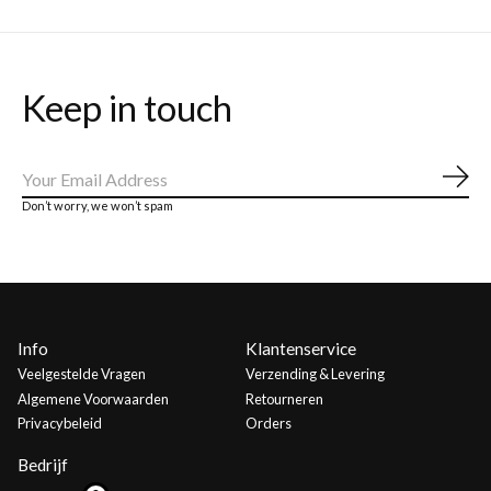
Keep in touch
Abo
Don’t worry, we won’t spam
Info
Klantenservice
Veelgestelde Vragen
Verzending & Levering
Algemene Voorwaarden
Retourneren
Privacybeleid
Orders
Bedrijf