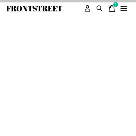
0
items