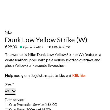
Nike
Dunk Low Yellow Strike (W)
€99,00
Op voorraad (1)
SKU: DM9467-700
The women's Nike Dunk Low Yellow Strike (W) features a
white leather upper with pale yellow blotted overlays and
plush Yellow Strike suede Swooshes.
Hulp nodig om de juiste maat te kiezen?
Klik hier
Size:
*
Extra service:
Crep Protection Service (+€6,00)
Crep Spray 200ml (+€15,00)