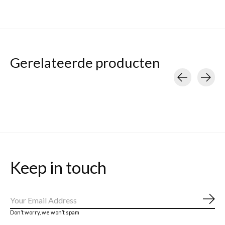
Gerelateerde producten
Carousel items
Keep in touch
Abo
Don’t worry, we won’t spam