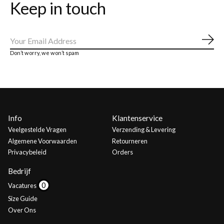
Keep in touch
Abo
Don’t worry, we won’t spam
Info
Klantenservice
Veelgestelde Vragen
Verzending & Levering
Algemene Voorwaarden
Retourneren
Privacybeleid
Orders
Bedrijf
Vacatures
Size Guide
Over Ons