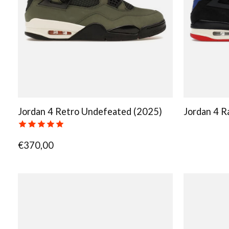
Jordan 4 Retro Undefeated (2025)
Jordan 4 R
The rating of this product is
5
out of 5
€370,00