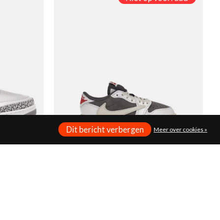
Dit bericht verbergen
Meer over cookies »
Jordan 1 Low Travis Scott Reverse
€250,00
Mocha (PS)