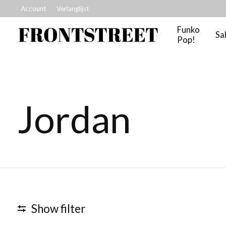
Account
Verlanglijst
Funko
Sa
Pop!
Jordan
Show filter