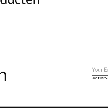
h
Don’t worry