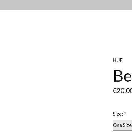
HUF
Be
€20,0
Size:
*