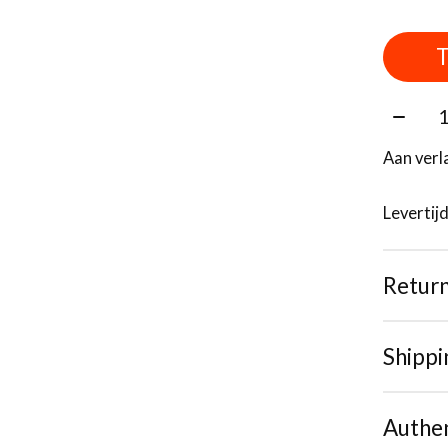
T
Aantal
Aan verl
Levertij
Retur
Shippi
Authen