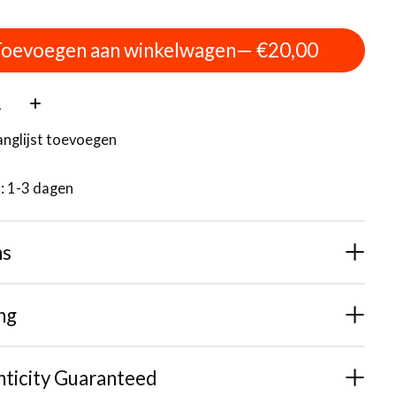
oevoegen aan winkelwagen
— €20,00
:
anglijst toevoegen
d: 1-3 dagen
ns
ng
ticity Guaranteed