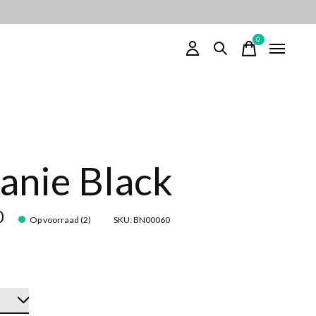
0
items
anie Black
0
Op voorraad (2)
SKU: BN00060