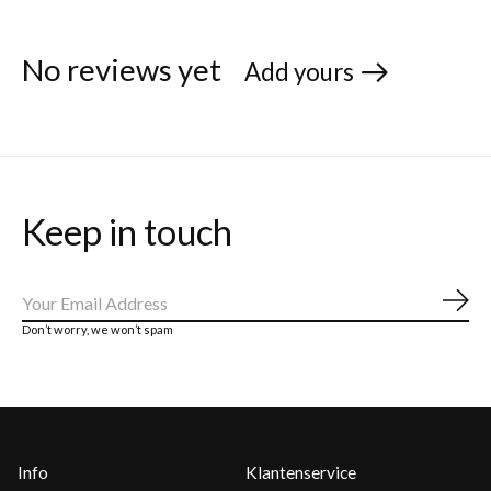
No reviews yet
Add yours
Keep in touch
Abo
Don’t worry, we won’t spam
Info
Klantenservice