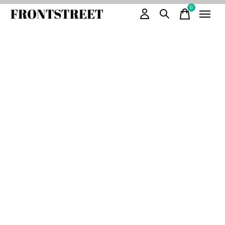
0
items