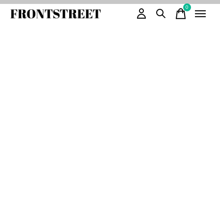
0
items