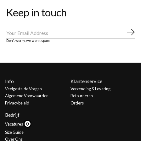
Keep in touch
Abo
Don’t worry, we won’t spam
Info
Klantenservice
Veelgestelde Vragen
Verzending & Levering
Algemene Voorwaarden
Retourneren
Privacybeleid
Orders
Bedrijf
Vacatures
Size Guide
Over Ons