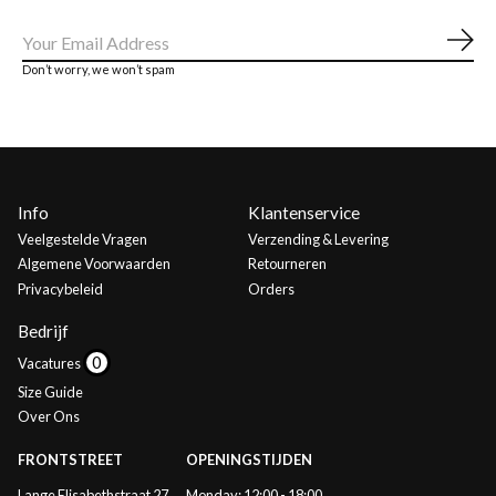
Abo
Don’t worry, we won’t spam
Info
Klantenservice
Veelgestelde Vragen
Verzending & Levering
Algemene Voorwaarden
Retourneren
Privacybeleid
Orders
Bedrijf
Vacatures
Size Guide
Over Ons
FRONTSTREET
OPENINGSTIJDEN
Lange Elisabethstraat 27
Monday: 12:00 - 18:00