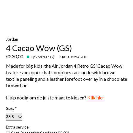
Jordan
4 Cacao Wow (GS)
€230,00
Op voorraad (2)
SKU: FB2214-200
Made for big kids, the Air Jordan 4 Retro GS ‘Cacao Wow’
features an upper that combines tan suede with brown
textile paneling and a leather forefoot overlay in a chocolate
brown hue.
Hulp nodig om de juiste maat te kiezen?
Klik hier
Size:
*
Extra service:
Crep Protection Service (+€6,00)