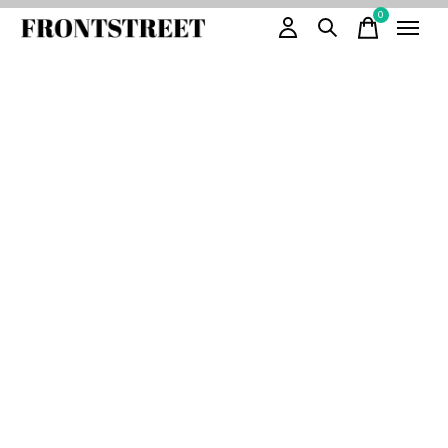
0
items