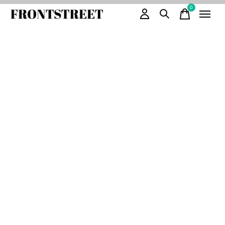
0
items