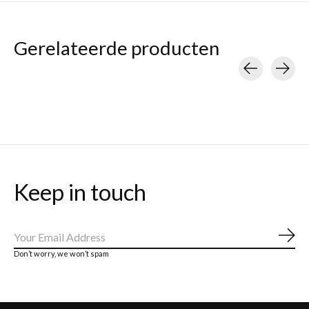
Gerelateerde producten
Carousel items
Keep in touch
Abo
Don’t worry, we won’t spam