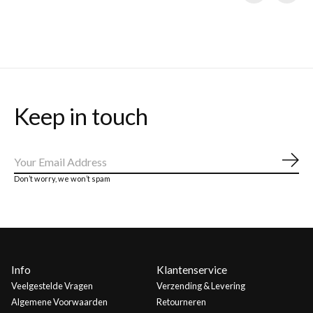
Carousel items
Keep in touch
Abo
Don’t worry, we won’t spam
Info
Klantenservice
Veelgestelde Vragen
Verzending & Levering
Algemene Voorwaarden
Retourneren