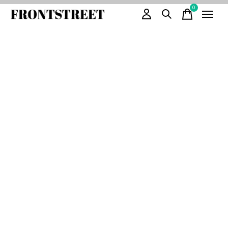
0
items