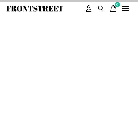
0
items