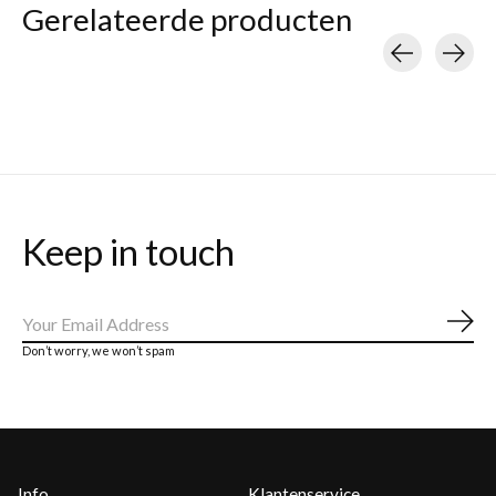
Gerelateerde producten
Carousel items
Keep in touch
Abo
Don’t worry, we won’t spam
Info
Klantenservice