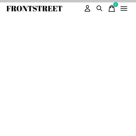
0
items