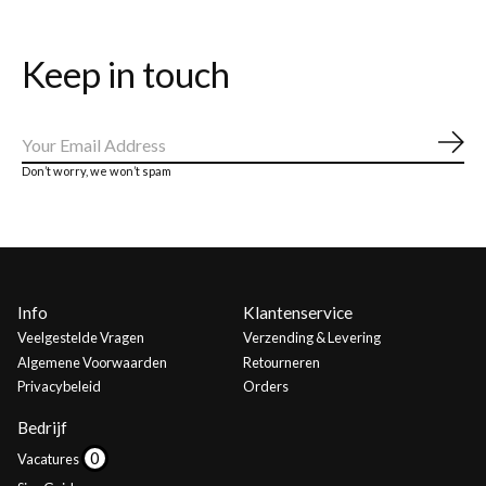
Keep in touch
Abo
Don’t worry, we won’t spam
Info
Klantenservice
Veelgestelde Vragen
Verzending & Levering
Algemene Voorwaarden
Retourneren
Privacybeleid
Orders
Bedrijf
Vacatures