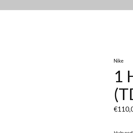
Nike
1 
(T
€110,
Hulp nodi