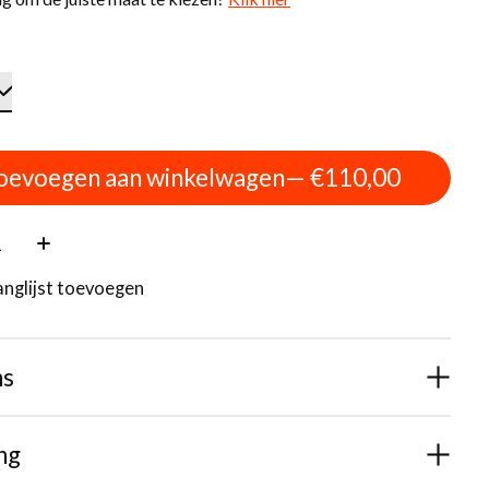
oevoegen aan winkelwagen
— €110,00
:
anglijst toevoegen
ns
ng