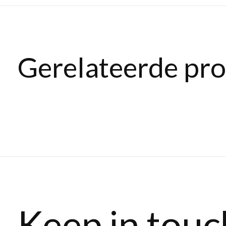
Gerelateerde pr
Carousel items
Keep in touc