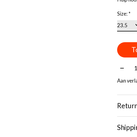
Size:
*
T
Aantal
Aan verl
Retur
Shippi