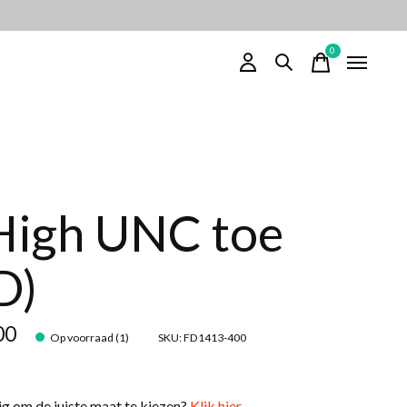
0
items
High UNC toe
D)
00
Op voorraad (1)
SKU: FD1413-400
g om de juiste maat te kiezen?
Klik hier