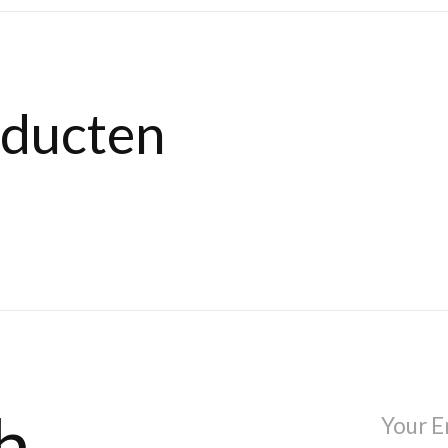
oducten
h