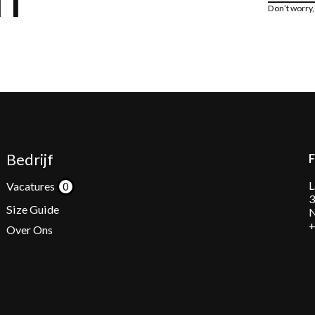
Don’t worry
Bedrijf
L
Vacatures
3
Size Guide
N
+
Over Ons