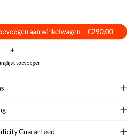
oevoegen aan winkelwagen
— €290,00
:
anglijst toevoegen
ns
ng
ticity Guaranteed