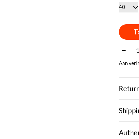
T
Aantal
Aan verl
Retur
Shippi
Authen