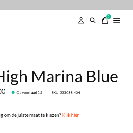
0
items
High Marina Blue
00
Op voorraad (1)
SKU: 555088-404
g om de juiste maat te kiezen?
Klik hier