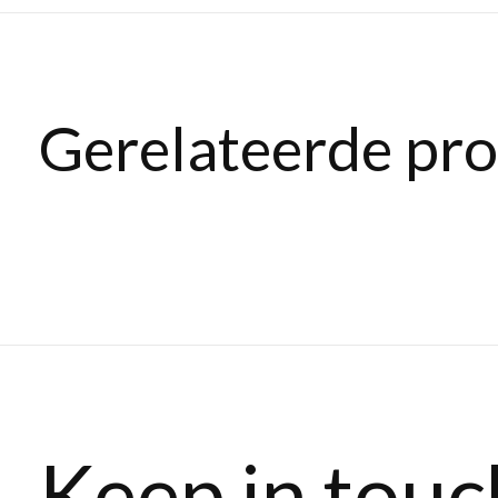
Gerelateerde pr
Carousel items
Keep in touc