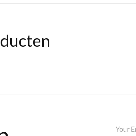
oducten
h